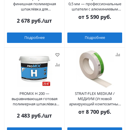
финишная полимерная
0,5 мм — профессиональные
шпаклёвка для
шпатели с алюминиевым
механизированного
корпусом и сменными
от
5 590 руб.
нанесения
лезвиями
2 678
руб.
/шт
Подробнее
Подробнее
PROMIX H 200 —
STRAIT-FLEX MEDIUM /
выравнивающая готовая
МЕДИУМ (Угловой
полимерная шпаклёвка
армирующий композитный
(фракция 0,2 мм)
профиль в рулоне, 57 мм)
от
8 700 руб.
2 483
руб.
/шт