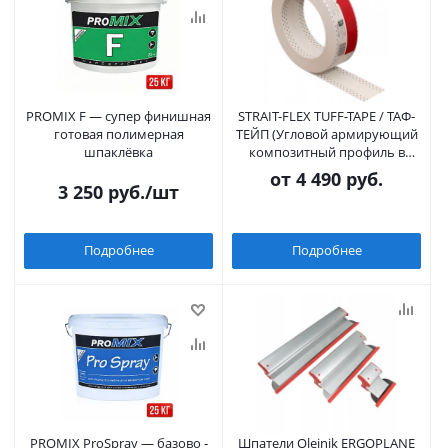
PROMIX F — супер финишная
STRAIT-FLEX TUFF-TAPE / ТАФ-
готовая полимерная
ТЕЙП (Угловой армирующий
шпаклёвка
композитный профиль в
рулоне, 57 мм)
от
4 490 руб.
3 250
руб.
/шт
Подробнее
Подробнее
PROMIX ProSpray — базово ‑
Шпатели Olejnik ERGOPLANE