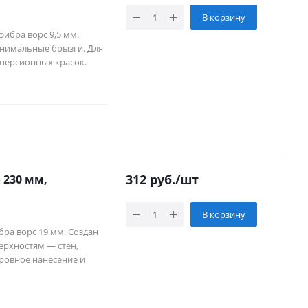
В корзину
ибра ворс 9,5 мм.
инимальные брызги. Для
сперсионных красок.
312
руб.
/шт
 230 мм,
В корзину
бра ворс 19 мм. Создан
рхностям — стен,
 ровное нанесение и