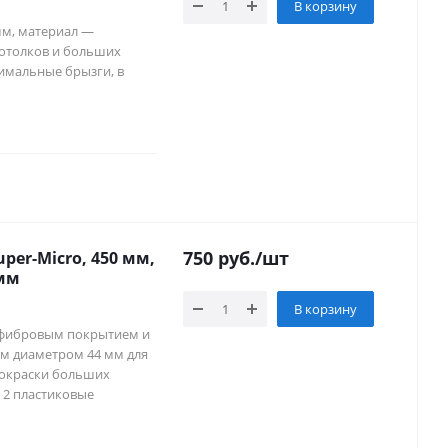
В корзину
 мм, материал —
потолков и больших
имальные брызги, в
750
руб.
/шт
per-Micro, 450 мм,
 мм
В корзину
рофибровым покрытием и
ом диаметром 44 мм для
 окраски больших
е 2 пластиковые