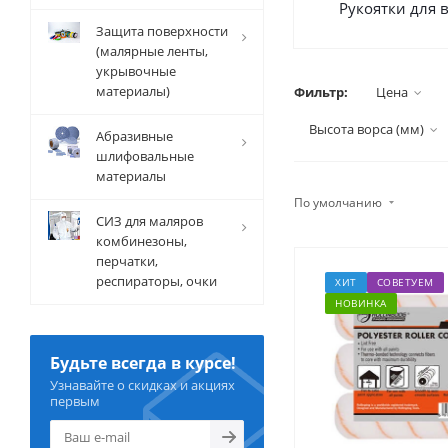
Рукоятки для 
Защита поверхности
(малярные ленты,
укрывочные
материалы)
Фильтр:
Цена
Высота ворса (мм)
Абразивные
шлифовальные
материалы
По умолчанию
СИЗ для маляров
комбинезоны,
перчатки,
респираторы, очки
ХИТ
СОВЕТУЕМ
НОВИНКА
Будьте всегда в курсе!
Узнавайте о скидках и акциях
первым