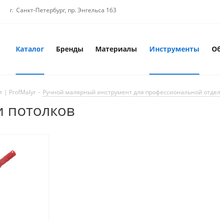
г. Санкт-Петербург, пр. Энгельса 163
Каталог
Бренды
Материалы
Инструменты
О
 | ProfMalyr
-
Ручной малярный инструмент для профессиональной отде
и потолков