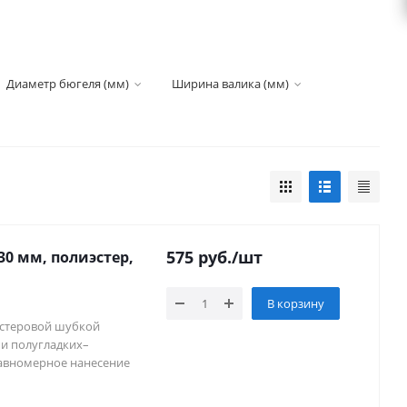
Диаметр бюгеля (мм)
Ширина валика (мм)
575
руб.
/шт
230 мм, полиэстер,
В корзину
эстеровой шубкой
 и полугладких–
авномерное нанесение