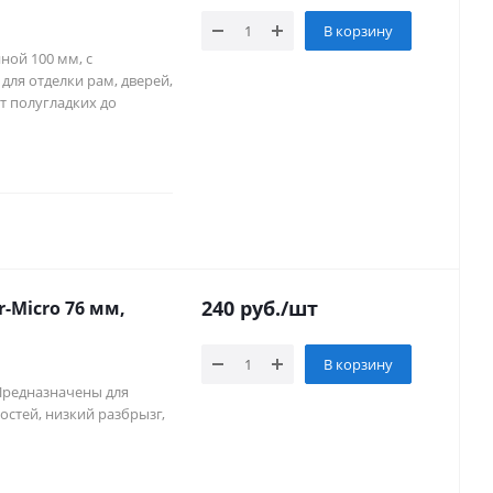
В корзину
ной 100 мм, с
ля отделки рам, дверей,
от полугладких до
240
руб.
/шт
-Micro 76 мм,
В корзину
 Предназначены для
остей, низкий разбрызг,