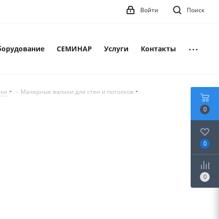
Войти
Поиск
борудование
СЕМИНАР
Услуги
Контакты
лки
-
Малярные валики для стен и потолков
0
0
0