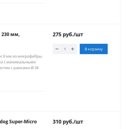
275
руб.
/шт
 230 мм,
В корзину
орс 6 мм из микрофибры.
ски с минимальными
естим с рамками Ø 38
310
руб.
/шт
og Super-Micro