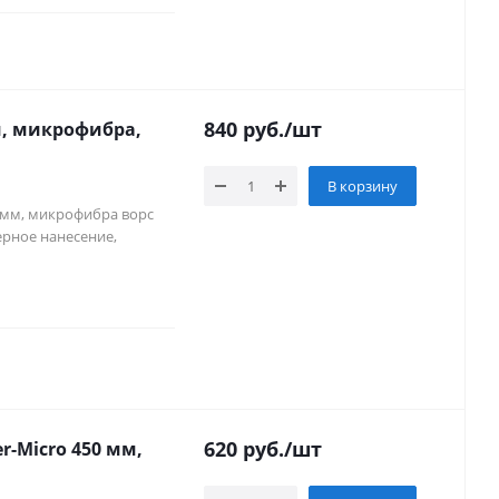
840
руб.
/шт
мм, микрофибра,
В корзину
30 мм, микрофибра ворс
ерное нанесение,
620
руб.
/шт
r-Micro 450 мм,