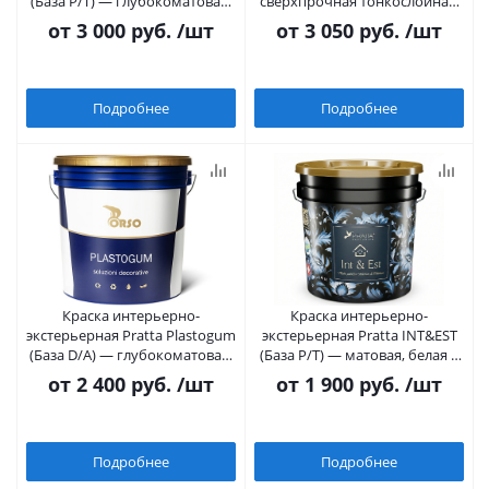
(База P/T) — глубокоматовая,
сверхпрочная тонкослойная,
самоочищающаяся, белая и
шелковисто-матовая (База 1,
от
3 000 руб.
/шт
от
3 050 руб.
/шт
под светлые тона
Белая / Светлые тона)
Подробнее
Подробнее
Краска интерьерно-
Краска интерьерно-
экстерьерная Pratta Plastogum
экстерьерная Pratta INT&EST
(База D/A) — глубокоматовая,
(База P/T) — матовая, белая и
самоочищающаяся, под
под светлые тона
от
2 400 руб.
/шт
от
1 900 руб.
/шт
колеровку в темные тона
Подробнее
Подробнее