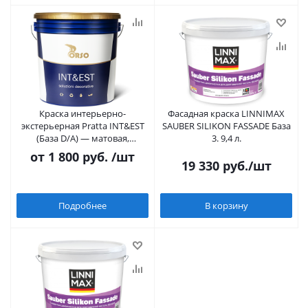
Краска интерьерно-
Фасадная краска LINNIMAX
экстерьерная Pratta INT&EST
SAUBER SILIKON FASSADE База
(База D/A) — матовая,
3. 9,4 л.
экстремально износостойкая,
от
1 800 руб.
/шт
под колеровку в темные тона
19 330
руб.
/шт
Подробнее
В корзину