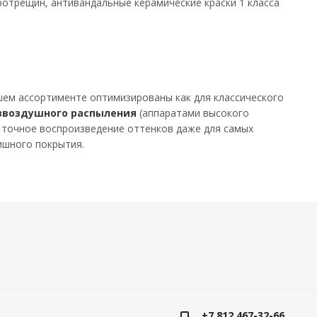
отрещин, антивандальные керамические краски 1 класса
ем ассортименте оптимизированы как для классического
звоздушного распыления
(аппаратами высокого
 точное воспроизведение оттенков даже для самых
нишного покрытия.
+7 812 467-32-66