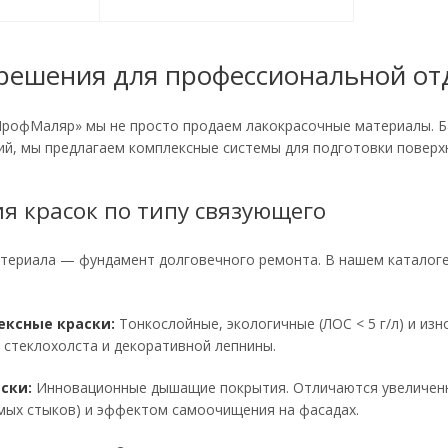
решения для профессиональной от
ПрофМаляр» мы не просто продаем лакокрасочные материалы. Б
й, мы предлагаем комплексные системы для подготовки поверхн
я красок по типу связующего
териала — фундамент долговечного ремонта. В нашем каталоге
ексные краски:
Тонкослойные, экологичные (ЛОС < 5 г/л) и из
 стеклохолста и декоративной лепнины.
ски:
Инновационные дышащие покрытия. Отличаются увеличенн
мых стыков) и эффектом самоочищения на фасадах.