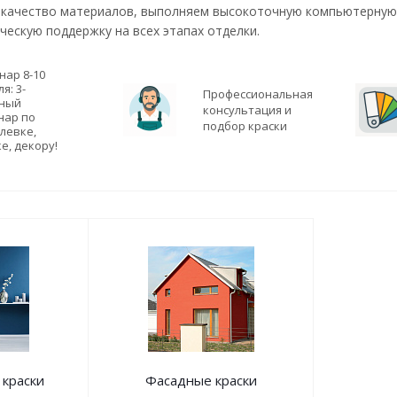
 качество материалов, выполняем высокоточную компьютерную 
ческую поддержку на всех этапах отделки.
нар 8-10
я: 3-
Профессиональная
ный
консультация и
нар по
подбор краски
левке,
е, декору!
краски
Фасадные краски