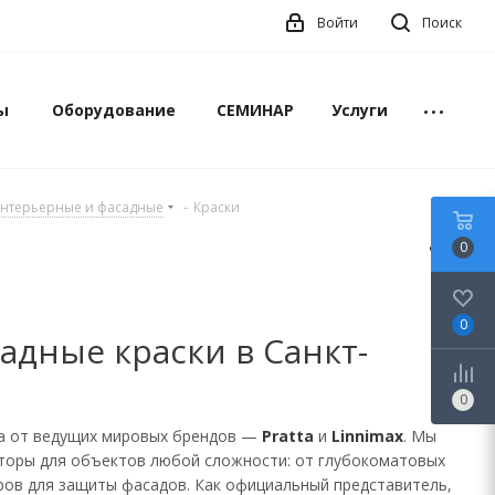
Войти
Поиск
ы
Оборудование
СЕМИНАР
Услуги
интерьерные и фасадные
-
Краски
0
0
дные краски в Санкт-
0
а от ведущих мировых брендов —
Pratta
и
Linnimax
. Мы
аторы для объектов любой сложности: от глубокоматовых
ров для защиты фасадов. Как официальный представитель,