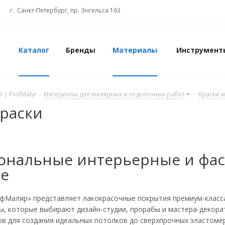
г. Санкт-Петербург, пр. Энгельса 163
Каталог
Бренды
Материалы
Инструмент
 | ProfMalyr
-
Материалы для малярных и отделочных работ
-
Краски 
раски
нальные интерьерные и фаса
ге
фМаляр» представляет лакокрасочные покрытия премиум-класс
ы, которые выбирают дизайн-студии, прорабы и мастера-декор
в для создания идеальных потолков до сверхпрочных эластоме