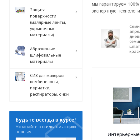
мы гарантируем 100%
Защита
экспертную технологи
поверхности
(малярные ленты,
Семи
укрывочные
апрел
материалы)
днев
семи
шпат
Абразивные
краск
шлифовальные
материалы
СИЗ для маляров
комбинезоны,
перчатки,
респираторы, очки
Будьте всегда в курсе!
Узнавайте о скидках и акциях
первым
Интерьерные 