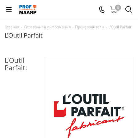
0
Главная
-
Справочная информация
-
Производители
-
L'Outil Parfait
L'Outil Parfait
L'Outil
Parfait: