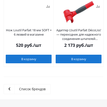
Нож Loutil Parfait 18 мм SOFT +
Адаптер L’outil Parfait DécoLiss’
6 лезвий в магазине
— переходник для надежного
соединения шпателей
DécoLiss’ с удлинителями
520
руб.
/шт
2 173
руб.
/шт
В корзину
В корзину
Список брендов