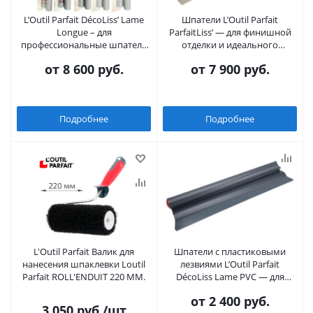
L’Outil Parfait DécoLiss’ Lame
Шпатели L’Outil Parfait
Longue – для
ParfaitLiss’ — для финишной
профессиональные шпатели
отделки и идеального
из нержавеющей стали для
выравнивания
от
8 600 руб.
от
7 900 руб.
финишных работ
Подробнее
Подробнее
L'Outil Parfait Валик для
Шпатели с пластиковыми
нанесения шпаклевки Loutil
лезвиями L’Outil Parfait
Parfait ROLL'ENDUIT 220 MM.
DécoLiss Lame PVC — для
декоративных покрытий(30
от
2 400 руб.
см-100 см)
3 050
руб.
/шт