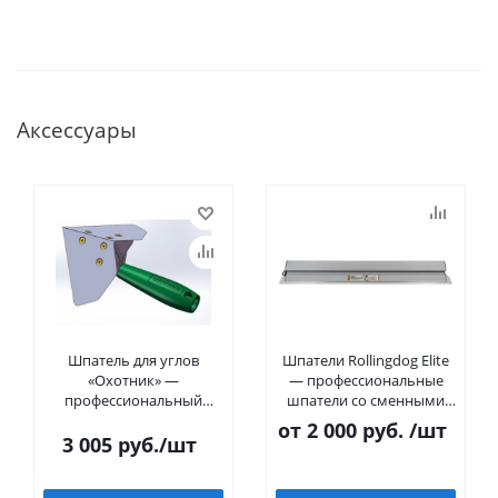
Аксессуары
Шпатель для углов
Шпатели Rollingdog Elite
«Охотник» —
— профессиональные
профессиональный
шпатели со сменными
шпатель для внутренних
лезвиями 0,3 мм
от
2 000 руб.
/шт
углов 90°
3 005
руб.
/шт