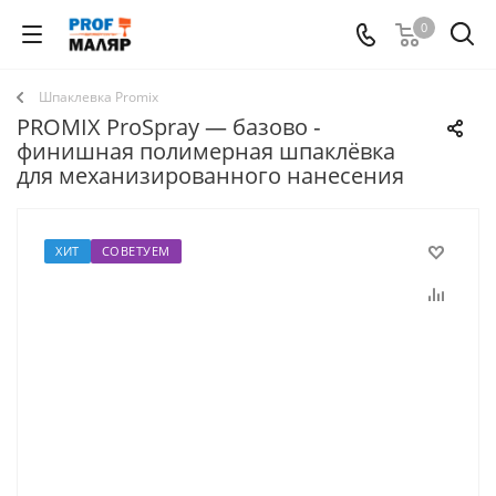
0
Шпаклевка Promix
PROMIX ProSpray — базово ‑
финишная полимерная шпаклёвка
для механизированного нанесения
ХИТ
СОВЕТУЕМ