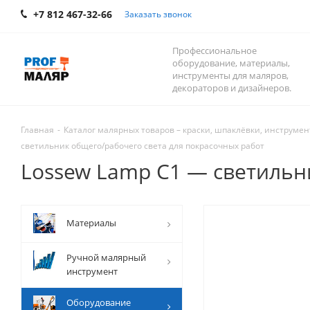
+7 812 467-32-66
Заказать звонок
Профессиональное
оборудование, материалы,
инструменты для маляров,
декораторов и дизайнеров.
Главная
-
Каталог малярных товаров – краски, шпаклёвки, инструмент
светильник общего/рабочего света для покрасочных работ
Lossew Lamp C1 — светильн
Mатериалы
Ручной малярный
инструмент
Оборудование