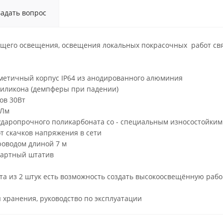
Задать вопрос
щего освещения, освещения локальных покрасочных работ свя
метичный корпус IP64 из анодированного алюминия
силикона (демпферы при падении)
ов 30Вт
 Лм
 ударопрочного поликарбоната со - специальным износостойки
т скачков напряжения в сети
проводом длиной 7 м
дартный штатив
та из 2 штук есть возможность создать высокоосвещённую рабо
я хранения, руководство по эксплуатации