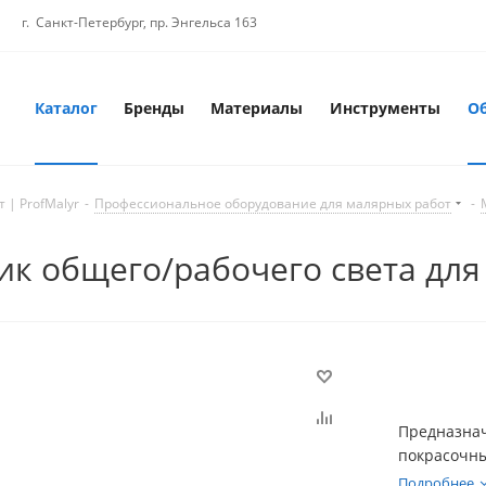
г. Санкт-Петербург, пр. Энгельса 163
Каталог
Бренды
Материалы
Инструменты
О
 | ProfMalyr
-
Профессиональное оборудование для малярных работ
-
ик общего/рабочего света для
Предназнач
покрасочны
окрашиван
Подробнее