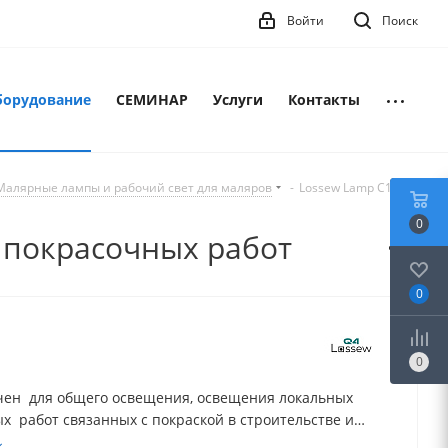
Войти
Поиск
борудование
СЕМИНАР
Услуги
Контакты
Малярные лампы и рабочий свет для маляров
-
Lossew Lamp C1 —
0
 покрасочных работ
0
0
ен для общего освещения, освещения локальных
х работ связанных с покраской в строительстве и
ием автомобиля