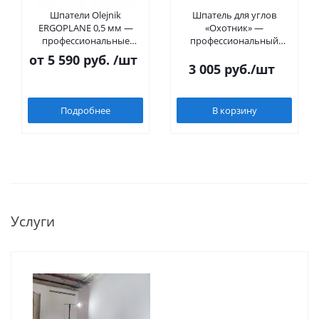
Шпатели Olejnik
Шпатель для углов
ERGOPLANE 0,5 мм —
«Охотник» —
профессиональные
профессиональный
шпатели с алюминиевым
шпатель для внутренних
от
5 590 руб.
/шт
корпусом и сменными
углов 90°
3 005
руб.
/шт
лезвиями
Подробнее
В корзину
Услуги