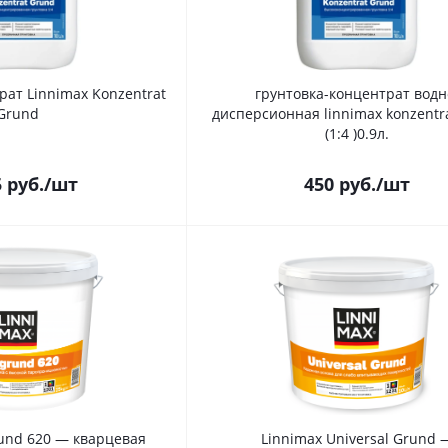
рат Linnimax Konzentrat
грунтовка-концентрат водн
Grund
дисперсионная linnimax konzentr
(1:4 )0.9л.
5
руб.
/шт
450
руб.
/шт
rund 620 — кварцевая
Linnimax Universal Grund 