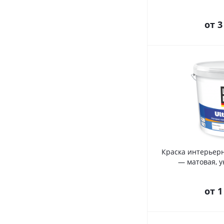
от
3
Краска интерьерна
— матовая, у
от
1