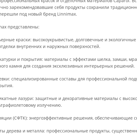
профессиональных красок и отделочных материалов Caparol. Вс
чно зарекомендовавшие себя продукты сохранили традиционн
перешли под новый бренд Linnimax.
max представлены:
ерные краски: высокоукрывистые, долговечные и экологичны
отделки внутренних и наружных поверхностей.
атурки и покрытия: материалы с эффектами шелка, замши, мра
ного камня для создания эксклюзивных интерьерных решений.
евки: специализированные составы для профессиональной под
рытия.
катные лазури: защитные и декоративные материалы с высоко
ьтрафиолетовому излучению.
ляции (СФТК): энергоэффективные решения, обеспечивающие с
ты дерева и металла: профессиональные продукты, существен