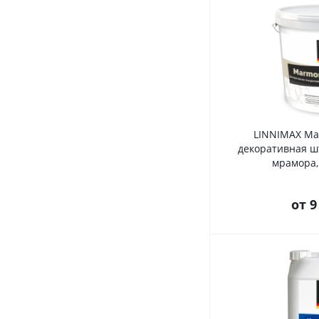
LINNIMAX Mar
декоративная ш
мрамора,
от
9