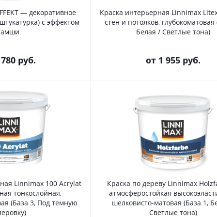
EFFEKT — декоративное
Краска интерьерная Linnimax Lite
 штукатурка) с эффектом
стен и потолков, глубокоматовая 
замши
Белая / Светлые тона)
 780 руб.
от
1 955 руб.
ая Linnimax 100 Acrylat
Краска по дереву Linnimax Holz
ная тонкослойная,
атмосферостойкая высокоэласт
ая (База 3, Под темную
шелковисто-матовая (База 1, Бе
леровку)
Светлые тона)