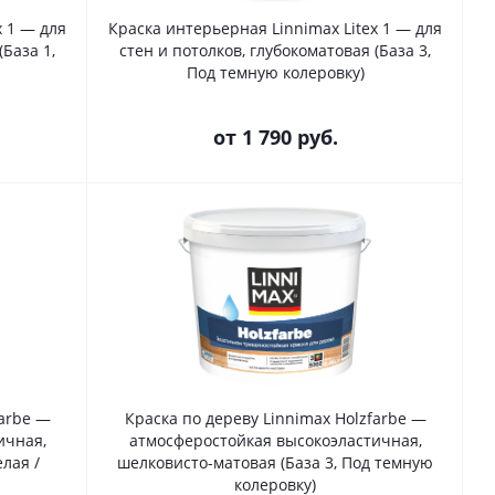
x 1 — для
Краска интерьерная Linnimax Litex 1 — для
(База 1,
стен и потолков, глубокоматовая (База 3,
Под темную колеровку)
от
1 790 руб.
farbe —
Краска по дереву Linnimax Holzfarbe —
ичная,
атмосферостойкая высокоэластичная,
лая /
шелковисто-матовая (База 3, Под темную
колеровку)