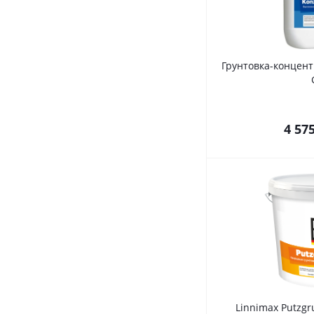
Грунтовка-концент
4 57
Linnimax Putzg