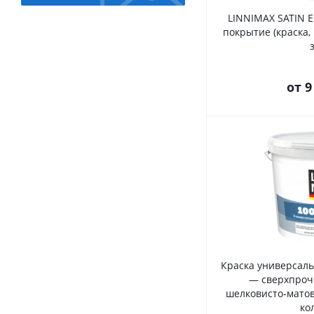
LINNIMAX SATIN 
покрытие (краска,
от
9
Краска универсальн
— сверхпроч
шелковисто-матов
ко