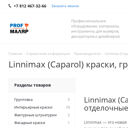
+7 812 467-32-66
Заказать звонок
Профессиональное
оборудование, материалы,
инструменты для маляров,
декораторов и дизайнеров.
Главная
-
Справочная информация
-
Производители
-
Linnimax (Cap
Linnimax (Caparol) краски, 
Разделы товаров
Linnimax (C
Грунтовкa
5
отделочные
Интерьерные краски
10
Фактурные штукатурки
2
Linnimax — это новая
Фасадные краски
1