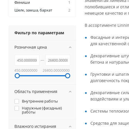
знаменитая линейка 
Финиши
1
полюбившиеся и отли
Шелк, замша, бархат
2
немецкое качество и 
В ассортименте Linni
Фильтр по параметрам
Фасадные и интерь
для качественной 
Розничная цена
Декоративные штук
бетона и натураль
450.00000000
26800.00000000
Грунтовки и шпатл
долговечность пок
Область применения
Декоративные сили
воздействиям и ул
Внутренние работы
Наружные (фасадные)
Системы теплоизо
работы
Средства для защи
Влажного истирания