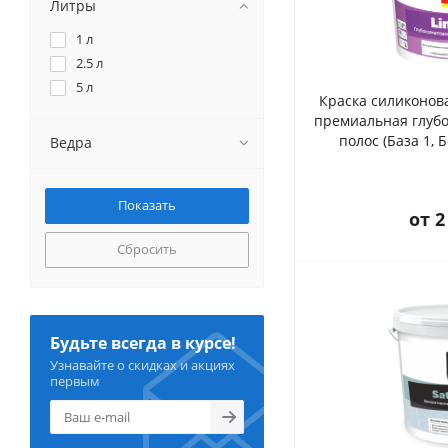
Литры
1 л
2.5 л
5 л
Краска силиконова
премиальная глубо
полос (База 1, 
Ведра
от
2
Сбросить
Будьте всегда в курсе!
Узнавайте о скидках и акциях
первым