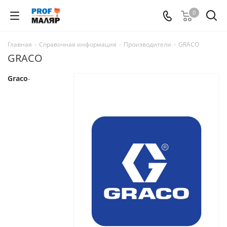
0
Главная
-
Справочная информация
-
Производители
-
GRACO
GRACO
Graco
-